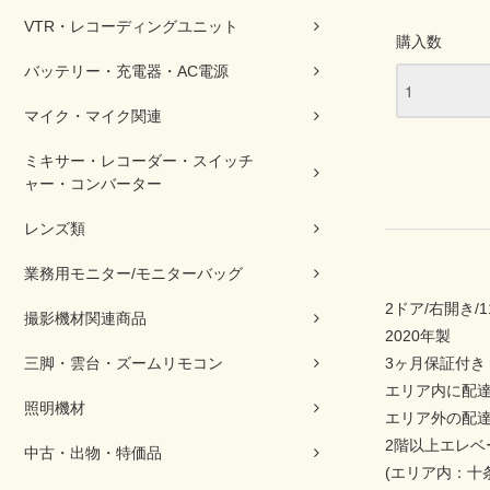
VTR・レコーディングユニット
購入数
バッテリー・充電器・AC電源
マイク・マイク関連
ミキサー・レコーダー・スイッチ
ャー・コンバーター
レンズ類
業務用モニター/モニターバッグ
2ドア/右開き/1
撮影機材関連商品
2020年製
3ヶ月保証付き
三脚・雲台・ズームリモコン
エリア内に配達
照明機材
エリア外の配
2階以上エレ
中古・出物・特価品
(エリア内：十